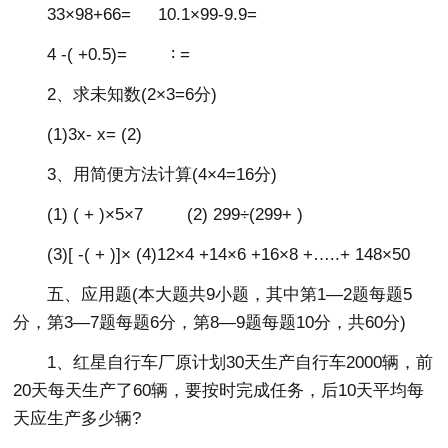
33×98+66= 10.1×99-9.9=
4 -( +0.5)= ∶ =
2、求未知数(2×3=6分)
(1)3x- x= (2)
3、用简便方法计算(4×4=16分)
(1) ( + )×5×7 (2) 299÷(299+ )
(3)[ -( + )]× (4)12×4 +14×6 +16×8 +…..+ 148×50
五、应用题(本大题共9小题，其中第1—2题每题5
分，第3—7题每题6分，第8—9题每题10分，共60分)
1、红星自行车厂原计划30天生产自行车2000辆，前
20天每天生产了60辆，要按时完成任务，后10天平均每
天应生产多少辆?