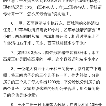
的优惠，一次购买达到100本及以上的给予15%的优惠，
现有情况是：六(一)班有48人，六(二)班有49人，学校请
你计算一下，怎么买最合理?说明理由。
6、 甲、乙两辆清洁车执行东、西城间的公路清扫
任务。甲车单独清扫需要10小时，乙车单独清扫需要15
小时，两车同时从东、西城相向开出，相遇时甲车比乙
车多清扫12千米，问东、西两城相距多少千米?
7、如图28-3所示，圆锥形容器中装有3升水，水面
高度正好是圆锥高度的一半。这个容器还能装多少水?
8、一位老人有五个儿子和三间房子，临终前立下遗
嘱，将三间房子分给三个儿子各一间。作为补偿，分到
房子的三个儿子每人拿出1200元，平分给没分到房子的
两个儿子。大家都说这样的分配公平合理，那么每间房
子的价值是多少元?
9、王小二把一只山羊带入牧场，在彼此相距10米处